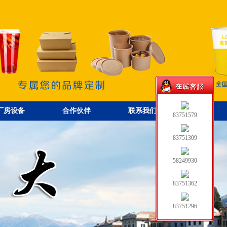
厂房设备
合作伙伴
联系我们
83751579
83751309
58249930
83751362
83751296