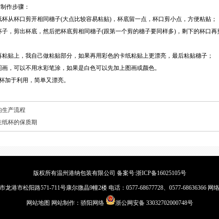
制作步骤：
从杯口剪开相同穗子(大点比较容易粘贴)，杯底留一点，杯口剪小点，方便粘贴；
，剪出杯底，然后把杯底剪相同穗子(跟第一个剪的穗子要同样多)，剩下的杯口再
再粘贴上，我自己做粘贴部分，如果再用彩色的卡纸粘贴上更漂亮，最后粘贴穗子；
画，可以不用水彩笔涂，如果是白色可以先加上图画或颜色。
加于利用，简单又漂亮。
的生产流程
性纸杯的保质期
版权所有温州港纳包装有限公司 备案号:
浙ICP备16025105号
市松阳路571-711号康尔微晶9幢2楼 电话：0577-68677728、0577-6863636
网站地图
网站制作：
骄阳网络
浙公网安备 33032702000748号
装片
徽章制作
蜡烛机厂家
PE保护膜
标牌制作
徽章制作
佛像厂家
气泡袋