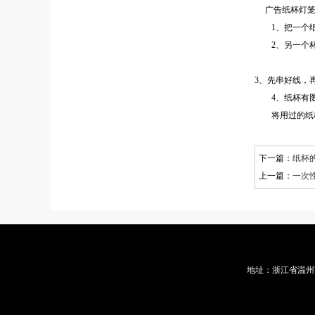
广告纸杯灯笼
1、把一个纸杯
2、另一个杯子
3、先串好线，
4、纸杯有图
将用过的纸杯
下一篇：
纸杯
上一篇：
一次
地址：浙江省温州市龙港
蜡烛包