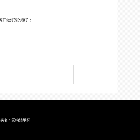
剪开做灯笼的穗子；
6 网络实名：爱纳洁纸杯
徽章厂家