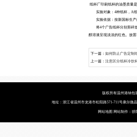
纸杯厂印刷纸杯的油墨质量
实验对象：4种纸杯，A纸杯
实验依据：按新国标生产的
将4个广告纸杯分别剪碎放入
醇溶液呈现淡淡的红色。放置
下一篇：
如何防止广告定制
上一篇：
注意区分纸杯冷饮
版权所有温州港纳包装
地址：浙江省温州市龙港市松阳路571-711号康尔微晶9幢2楼
网站地图
网站制作：
骄
蜡烛包装片
徽章制作
蜡烛机厂家
P