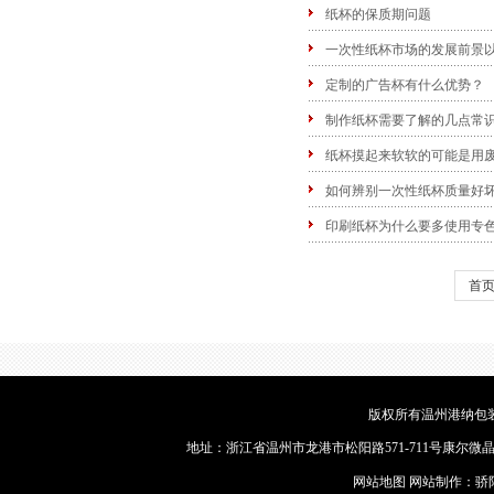
纸杯的保质期问题
一次性纸杯市场的发展前景
定制的广告杯有什么优势？
制作纸杯需要了解的几点常
纸杯摸起来软软的可能是用
如何辨别一次性纸杯质量好
印刷纸杯为什么要多使用专
首
版权所有温州港纳包装
地址：浙江省温州市龙港市松阳路571-711号康尔微晶9幢2楼
网站地图
网站制作：
骄