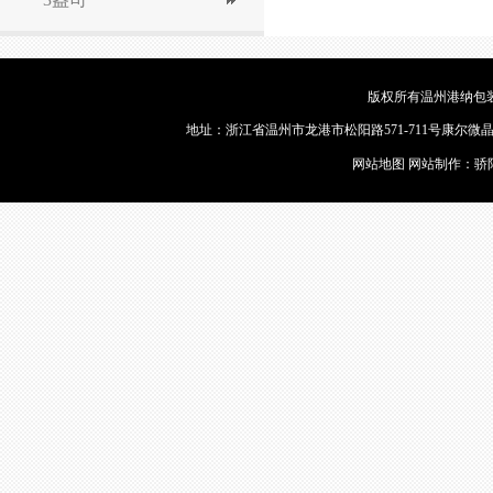
版权所有温州港纳包装
地址：浙江省温州市龙港市松阳路571-711号康尔微晶9幢2楼
网站地图
网站制作：
骄
蜡烛包装片
徽章制作
蜡烛机厂家
P