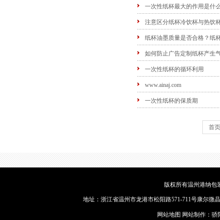
一次性纸杯最大的作用是什
注意区分纸杯冷饮杯与热饮
纸杯油墨质量是否合格？纸
如何防止广告定制纸杯产生
一次性纸杯的循环利用
www.ainaj.com
一次性纸杯的保质期
首
版权所有温州港纳包装
地址：浙江省温州市龙港市松阳路571-711号康尔微晶9幢2楼
网站地图
网站制作：
骄