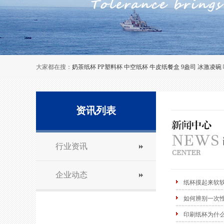
大家都在搜：
奶茶纸杯
PP塑料杯
中空纸杯
牛皮纸餐盒
9盎司
冰激凌碗
资讯列表
行业资讯
企业动态
纸杯摸起来软
如何辨别一次
印刷纸杯为什