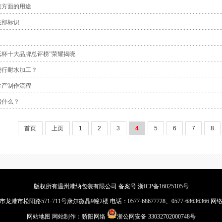
装方面的用途
底部标识
国纸杯十大品牌总评榜”荣耀揭晓
进行耐水加工？
生产制作流程
指什么？
首页
上页
1
2
3
4
5
6
7
8
版权所有温州港纳包装有限公司 备案号:
浙ICP备16025105号
市松阳路571-711号康尔微晶9幢2楼 电话：0577-68677728、0577-6863636
网站地图
网站制作：
骄阳网络
浙公网安备 33032702000748号