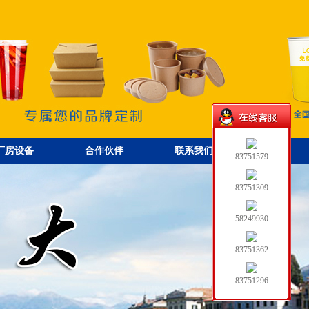
厂房设备
合作伙伴
联系我们
83751579
83751309
58249930
83751362
83751296