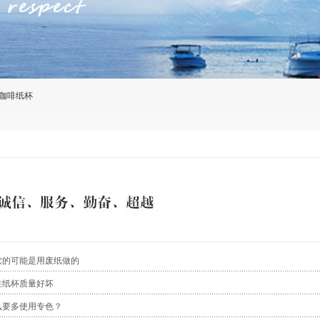
咖啡纸杯
软的可能是用废纸做的
性纸杯质量好坏
么要多使用专色？